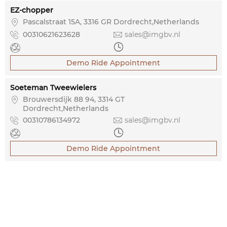
EZ-chopper

Pascalstraat 15A, 3316 GR Dordrecht,Netherlands

00310621623628

sales@imgbv.nl


Demo Ride Appointment
Soeteman Tweewielers

Brouwersdijk 88 94, 3314 GT 
Dordrecht,Netherlands

00310786134972

sales@imgbv.nl


Demo Ride Appointment