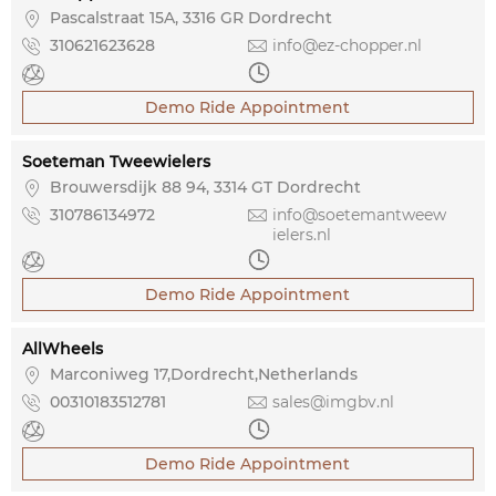

Pascalstraat 15A, 3316 GR Dordrecht

310621623628

info@ez-chopper.nl


Demo Ride Appointment
Soeteman Tweewielers

Brouwersdijk 88 94, 3314 GT Dordrecht

310786134972

info@soetemantweew
ielers.nl


Demo Ride Appointment
AllWheels

Marconiweg 17,Dordrecht,Netherlands

00310183512781

sales@imgbv.nl


Demo Ride Appointment