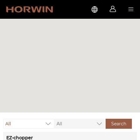



All
All
Search
EZ-chopper