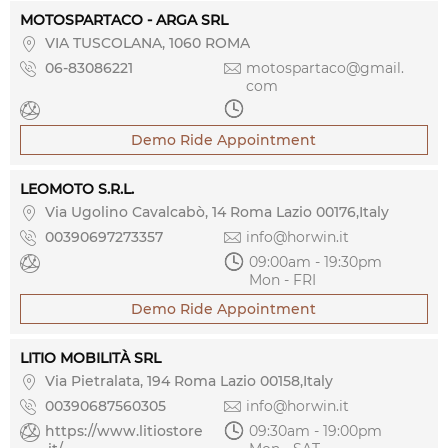
MOTOSPARTACO - ARGA SRL

VIA TUSCOLANA, 1060 ROMA

06-83086221

motospartaco@gmail.
com


Demo Ride Appointment
LEOMOTO S.R.L.

Via Ugolino Cavalcabò, 14 Roma Lazio 00176,Italy

00390697273357

info@horwin.it


09:00am - 19:30pm 
Mon - FRI
Demo Ride Appointment
LITIO MOBILITÀ SRL

Via Pietralata, 194 Roma Lazio 00158,Italy

00390687560305

info@horwin.it

https://www.litiostore

09:30am - 19:00pm 