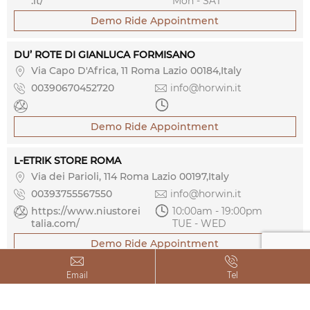
.it/
Mon - SAT
Demo Ride Appointment
DU’ ROTE DI GIANLUCA FORMISANO

Via Capo D'Africa, 11 Roma Lazio 00184,Italy

00390670452720

info@horwin.it


Demo Ride Appointment
L-ETRIK STORE ROMA

Via dei Parioli, 114 Roma Lazio 00197,Italy

00393755567550

info@horwin.it

https://www.niustorei

10:00am - 19:00pm 
talia.com/
TUE - WED
Demo Ride Appointment


Email
Tel
ENERGEKO S.R.L.

Via Gregorio VII, 120 Roma Lazio 00165,Italy