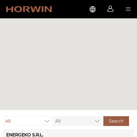



All
All
Search
ENERGEKO S.R.L.