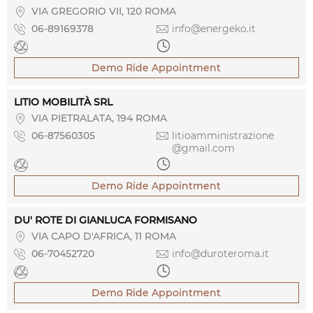

VIA GREGORIO VII, 120 ROMA

06-89169378

info@energeko.it


Demo Ride Appointment
LITIO MOBILITÀ SRL

VIA PIETRALATA, 194 ROMA

06-87560305

litioamministrazione
@gmail.com


Demo Ride Appointment
DU' ROTE DI GIANLUCA FORMISANO

VIA CAPO D'AFRICA, 11 ROMA

06-70452720

info@duroteroma.it


Demo Ride Appointment