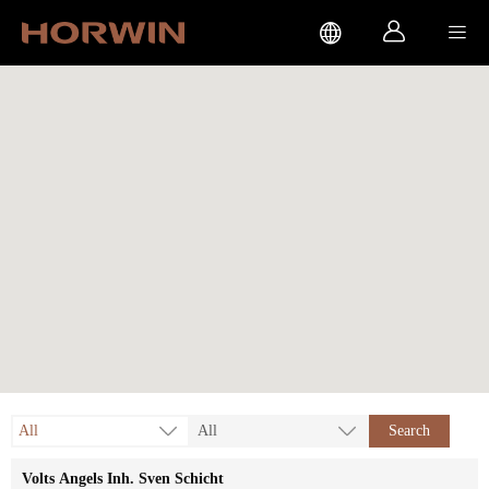



All
All
Search
Volts Angels Inh. Sven Schicht