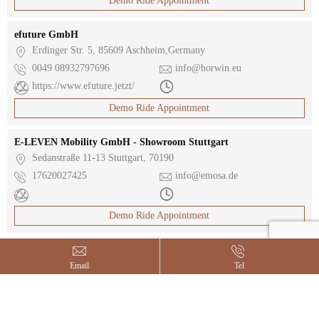
Demo Ride Appointment
efuture GmbH

Erdinger Str. 5, 85609 Aschheim,Germany

0049 08932797696

info@horwin.eu

https://www.efuture.jetzt/

Demo Ride Appointment
E-LEVEN Mobility GmbH - Showroom Stuttgart

Sedanstraße 11-13 Stuttgart, 70190

17620027425

info@emosa.de


Demo Ride Appointment


E-LEVEN Mobility GmbH

Sedanstraße 11-13, 70190 Stuttgart,Germany
Email
Tel

0049 08003306785

info@horwin.eu

https://www.e-leven.de/
