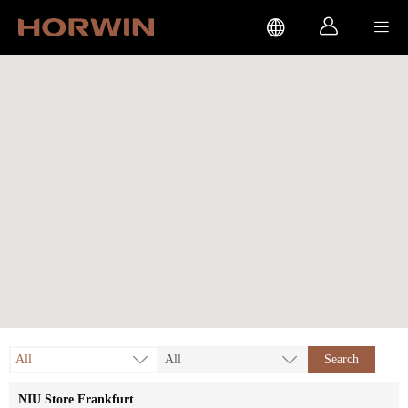



All
All
Search
NIU Store Frankfurt