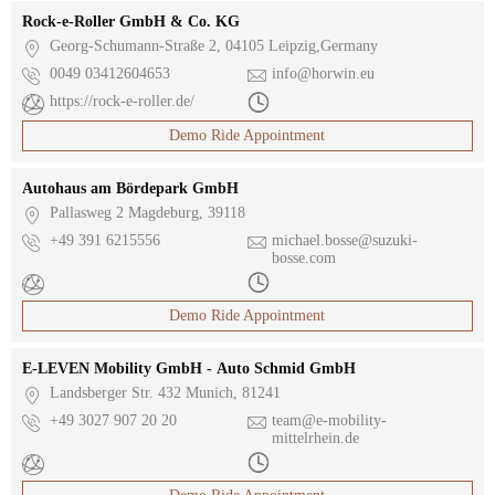
Rock-e-Roller GmbH & Co. KG

Georg-Schumann-Straße 2, 04105 Leipzig,Germany

0049 03412604653

info@horwin.eu

https://rock-e-roller.de/

Demo Ride Appointment
Autohaus am Bördepark GmbH

Pallasweg 2 Magdeburg, 39118

+49 391 6215556

michael.bosse@suzuki-
bosse.com


Demo Ride Appointment
E-LEVEN Mobility GmbH - Auto Schmid GmbH

Landsberger Str. 432 Munich, 81241

+49 3027 907 20 20

team@e-mobility-
mittelrhein.de

