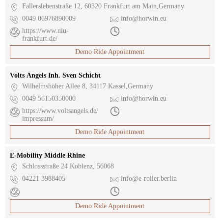

Fallerslebenstraße 12, 60320 Frankfurt am Main,Germany

0049 06976890009

info@horwin.eu

https://www.niu-

frankfurt.de/
Demo Ride Appointment
Volts Angels Inh. Sven Schicht

Wilhelmshöher Allee 8, 34117 Kassel,Germany

0049 56150350000

info@horwin.eu

https://www.voltsangels.de/

impressum/
Demo Ride Appointment
E-Mobility Middle Rhine

Schlossstraße 24 Koblenz, 56068

04221 3988405

info@e-roller.berlin


Demo Ride Appointment