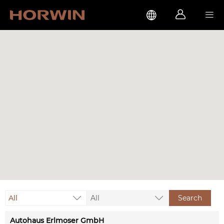



All
All
Search
Autohaus Erlmoser GmbH