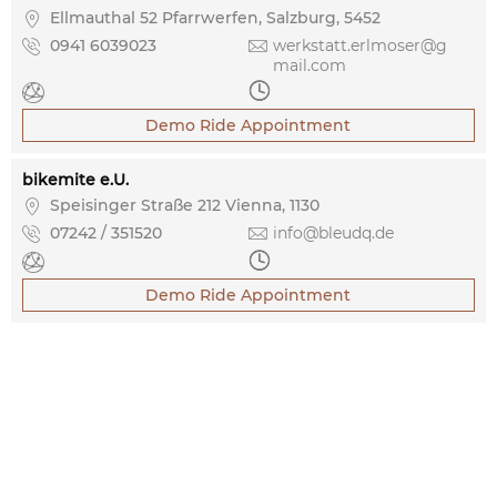

Ellmauthal 52 Pfarrwerfen, Salzburg, 5452

0941 6039023

werkstatt.erlmoser@g
mail.com


Demo Ride Appointment
bikemite e.U.

Speisinger Straße 212 Vienna, 1130

07242 / 351520

info@bleudq.de


Demo Ride Appointment